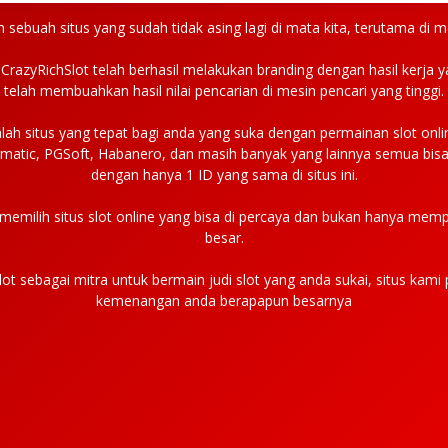
 sebuah situs yang sudah tidak asing lagi di mata kita, terutama di 
s CrazyRichSlot telah berhasil melakukan branding dengan hasil kerja 
telah membuahkan hasil nilai pencarian di mesin pencari yang tinggi.
lah situs yang tepat bagi anda yang suka dengan permainan slot onl
gmatic, PGSoft, Habanero, dan masih banyak yang lainnya semua bis
dengan hanya 1 ID yang sama di situs ini.
 memilih situs slot online yang bisa di percaya dan bukan hanya me
besar.
Slot sebagai mitra untuk bermain judi slot yang anda sukai, situs kam
kemenangan anda berapapun besarnya