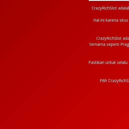
CrazyRichSlot adalah
Hal ini karena situ
CrazyRichSlot ada
ternama seperti Pra
Pastikan untuk selalu
Pilih CrazyRich